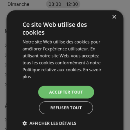
Dimanche
08:30
-
12:30
×
Ce site Web utilise des
Magasins Maximarché à :
cookies
Notre site Web utilise des cookies pour
Maximarché à Autun
améliorer l'expérience utilisateur. En
Maximarché à Auxerre
utilisant notre site Web, vous acceptez
tous les cookies conformément à notre
Maximarché à Dijon
Politique relative aux cookies.
En savoir
Maximarché à Montbard
plus
Maximarché à Troyes
ACCEPTER TOUT
À découvrir aussi
REFUSER TOUT
Offres de Maximarché
AFFICHER LES DÉTAILS