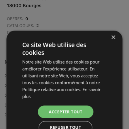
18000 Bourges
OFFRES:
0
CATALOGUES:
2
DISTANCE:
579,55 km
×
Ce site Web utilise des
cookies
Magasins E.Leclerc à :
Notre site Web utilise des cookies pour
améliorer l'expérience utilisateur. En
utilisant notre site Web, vous acceptez
E.Leclerc à Riom
tous les cookies conformément à notre
E.Leclerc à Tulle
Politique relative aux cookies.
En savoir
E.Leclerc à Cholet
plus
E.Leclerc à Mayenne
ACCEPTER TOUT
E.Leclerc à Provins
REFUSER TOUT