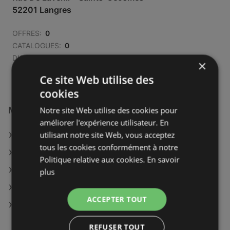
52201 Langres
OFFRES:
0
CATALOGUES:
0
DISTANCE:
776,54 km
×
Ce site Web utilise des
cookies
Magasins E.Leclerc à :
Notre site Web utilise des cookies pour
améliorer l'expérience utilisateur. En
utilisant notre site Web, vous acceptez
E.Leclerc à Clermont-Ferrand
tous les cookies conformément à notre
E.Leclerc à Romorantin-Lanthenay
Politique relative aux cookies.
En savoir
E.Leclerc à Avesnes-sur-Helpe
plus
E.Leclerc à Beauvais
ACCEPTER TOUT
E.Leclerc à Montmorillon
REFUSER TOUT