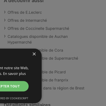
À découvrir aussi
Offres de E.Leclerc
Offres de Intermarché
Offres de Coccinelle Supermarché
Catalogues disponible de Auchan
Hypermarché
Catalogues disponible de Cora
×
Catalogues disponible de Supermarché
MATCH
ant notre site Web,
Catalogues disponible de Picard
s.
En savoir plus
Catalogues disponible de franprix
EPTER TOUT
Magasins E.Leclerc dans la région de Brest
RED BY COOKIESCRIPT
Détaillants similaires