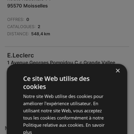
95570 Moisselles
OFFRES:
0
CATALOGUES:
2
DISTANCE:
548,4 km
E.Leclerc
1 Avenue Georges Pompidou C.c Grande Vallee
×
95500 Gonesse
Ce site Web utilise des
OFFRES:
0
cookies
CATALOGUES:
2
Notre site Web utilise des cookies pour
DISTANCE:
555,17 km
améliorer l'expérience utilisateur. En
utilisant notre site Web, vous acceptez
tous les cookies conformément à notre
Politique relative aux cookies.
En savoir
Magasins E.Leclerc à :
plus