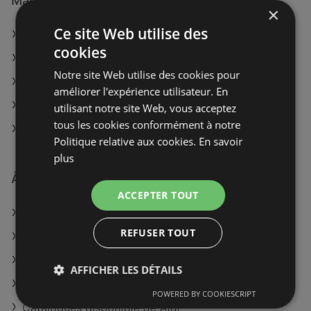
Magasins E.Leclerc à :
×
Ce site Web utilise des
E.Leclerc à Chalon-sur-Saône
cookies
E.Leclerc à Vitry-le-François
Notre site Web utilise des cookies pour
E.Leclerc à Brive-la-Gaillarde
améliorer l'expérience utilisateur. En
E.Leclerc à Dax
utilisant notre site Web, vous acceptez
tous les cookies conformément à notre
E.Leclerc à Lodève
Politique relative aux cookies.
En savoir
plus
À découvrir aussi
ACCEPTER TOUT
Offres de E.Leclerc
REFUSER TOUT
Offres de Supermarché MATCH
Offres de Carrefour City
AFFICHER LES DÉTAILS
Catalogues disponible de franprix
POWERED BY COOKIESCRIPT
Catalogues disponible de Aldi