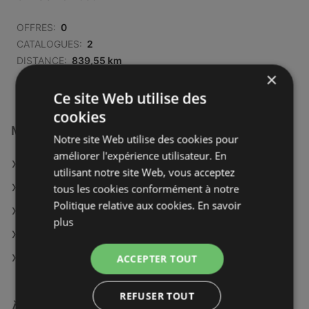
OFFRES:
0
CATALOGUES:
2
DISTANCE:
839,55 km
×
Ce site Web utilise des
cookies
Magasins E.Leclerc à :
Notre site Web utilise des cookies pour
améliorer l'expérience utilisateur. En
E.Leclerc à Gex
utilisant notre site Web, vous acceptez
E.Leclerc à Molsheim
tous les cookies conformément à notre
Politique relative aux cookies.
En savoir
E.Leclerc à Dax
plus
E.Leclerc à Saint-Jean-d'Angély
E.Leclerc à Nogent-sur-Marne
ACCEPTER TOUT
REFUSER TOUT
À découvrir aussi