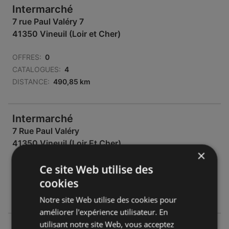
Intermarché
7 rue Paul Valéry 7
41350 Vineuil (Loir et Cher)
OFFRES:
0
CATALOGUES:
4
DISTANCE:
490,85 km
Intermarché
7 Rue Paul Valéry
41350 Vineuil (Loir Et Cher)
×
OFFRES:
0
Ce site Web utilise des
CATALOGUES:
0
cookies
DISTANCE:
490,85 km
Notre site Web utilise des cookies pour
améliorer l'expérience utilisateur. En
utilisant notre site Web, vous acceptez
Intermarché