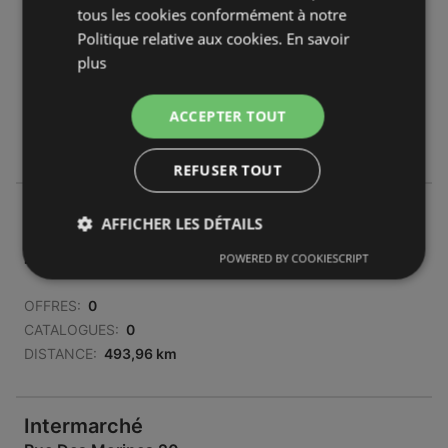
tous les cookies conformément à notre
1 Bis Voie Romaine 4
Politique relative aux cookies.
En savoir
41240 Beauce La Romaine
plus
OFFRES:
0
ACCEPTER TOUT
CATALOGUES:
3
DISTANCE:
493,96 km
REFUSER TOUT
Intermarché
AFFICHER LES DÉTAILS
4 Voie Romaine
41240 Ouzouer-le-Marché
POWERED BY COOKIESCRIPT
OFFRES:
0
CATALOGUES:
0
DISTANCE:
493,96 km
Intermarché