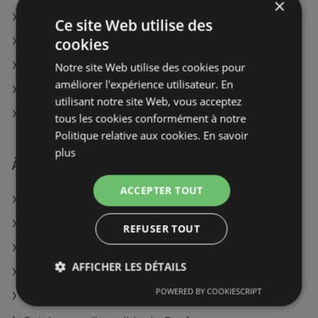
×
BUT à Nantua
Ce site Web utilise des
cookies
BUT à Sartène
BUT à Bergerac
Notre site Web utilise des cookies pour
améliorer l'expérience utilisateur. En
BUT à Périgueux
utilisant notre site Web, vous acceptez
BUT à Avignon
tous les cookies conformément à notre
Politique relative aux cookies.
En savoir
plus
À découvrir aussi
ACCEPTER TOUT
Offres de BUT
Offres de GiFi
REFUSER TOUT
Offres de Kiriel
AFFICHER LES DÉTAILS
Catalogues disponible de LAPEYRE
POWERED BY COOKIESCRIPT
Catalogues disponible de Mr Bricolage