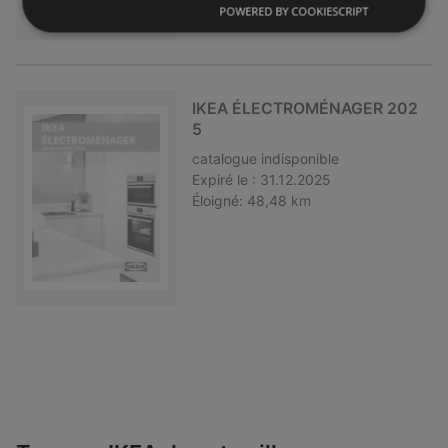
POWERED BY COOKIESCRIPT
IKEA ÉLECTROMÉNAGER 202
5
catalogue
indisponible
Expiré le :
31.12.2025
Éloigné:
48,48 km