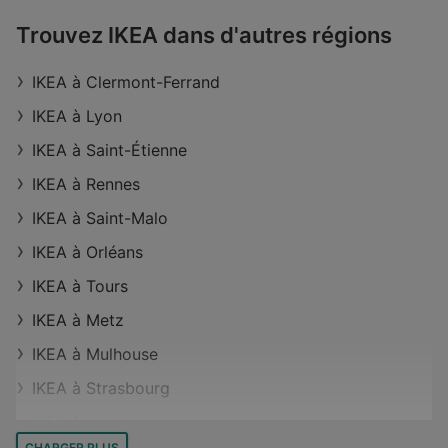
Magasins IKEA à Schiltigheim
Trouvez IKEA dans d'autres régions
Magasins IKEA à Morschwiller-le-Bas
Magasins IKEA à La Maxe
IKEA à Clermont-Ferrand
Magasins IKEA à Le Tronchet
IKEA à Lyon
Magasins IKEA à Dijon
IKEA à Saint-Étienne
Magasins IKEA à Terrenoire
IKEA à Rennes
Magasins IKEA à Saint-Martin-d'Hères
IKEA à Saint-Malo
Magasins IKEA à Vélizy-Villacoublay
IKEA à Orléans
IKEA à Tours
IKEA à Metz
IKEA à Mulhouse
IKEA à Strasbourg
IKEA à Lens
CHARGER PLUS