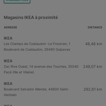
IKEA à Caen
IKEA à Rouen
Magasins IKEA à proximité
IKEA à Montpellier
IKEA à Muret
ADRESSE
DISTANCE
IKEA à Nice
IKEA
IKEA à L'Haÿ-les-Roses
48,48 km
Les Champs de Coataudon -Le Froutven, 1
Boulevard de Coataudon, 29490 Guipavas
IKEA à Nogent-sur-Marne
IKEA à Sarcelles
IKEA
IKEA à Versailles
249,07 km
Zac Rive Ouest, 14 avenue des Touches, 35540
Pacé (Ille et Vilaine)
IKEA
292,61 km
Boulevard Salvador Allende, 44800 Saint-
Herblain