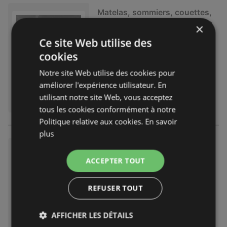
Matelas, sommiers, couettes,
oreillers, alèses et protèges-o
×
reillers
Ce site Web utilise des
catalogue
indisponible
cookies
Expiré le :
31.12.2025
Éloigné:
48,48 km
Notre site Web utilise des cookies pour
améliorer l'expérience utilisateur. En
utilisant notre site Web, vous acceptez
tous les cookies conformément à notre
Politique relative aux cookies.
En savoir
plus
IKEA CUISINES Guide d’achat
2025
ACCEPTER TOUT
catalogue
indisponible
Expiré le :
31.12.2025
REFUSER TOUT
Éloigné:
48,48 km
AFFICHER LES DÉTAILS