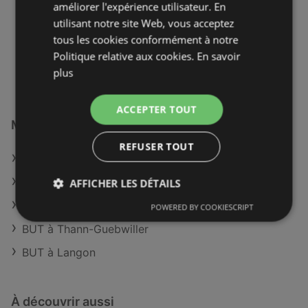
améliorer l'expérience utilisateur. En
OFFRES:
0
utilisant notre site Web, vous acceptez
CATALOGUES:
0
tous les cookies conformément à notre
DISTANCE:
618,78 km
Politique relative aux cookies.
En savoir
plus
ACCEPTER TOUT
Magasins BUT à :
REFUSER TOUT
BUT à Thonon-les-Bains
BUT à Blois
AFFICHER LES DÉTAILS
BUT à Langres
POWERED BY COOKIESCRIPT
BUT à Thann-Guebwiller
BUT à Langon
À découvrir aussi