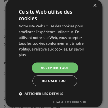
Magasins U Express à :
×
Ce site Web utilise des
U Express à Château-Chinon (Ville)
cookies
U Express à Lannion
Notre site Web utilise des cookies pour
U Express à Châteauroux
améliorer l'expérience utilisateur. En
U Express à Saint-Jean-d'Angély
utilisant notre site Web, vous acceptez
tous les cookies conformément à notre
U Express à Avignon
Politique relative aux cookies.
En savoir
plus
À découvrir aussi
ACCEPTER TOUT
Offres de U Express
REFUSER TOUT
Offres de Auchan Hypermarché
Offres de Maison Thiriet
AFFICHER LES DÉTAILS
Catalogues disponible de Hyper U
POWERED BY COOKIESCRIPT
Catalogues disponible de Aldi