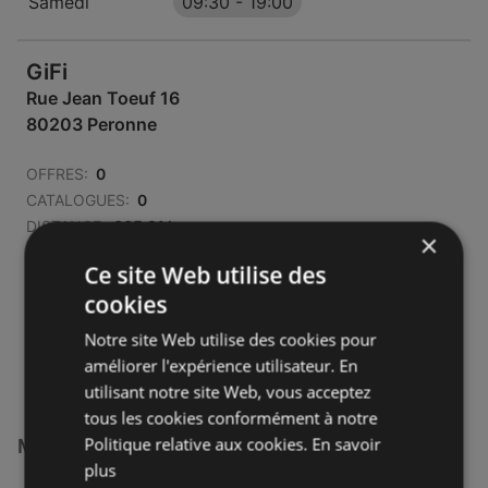
Samedi
09:30
-
19:00
GiFi
Rue Jean Toeuf 16
80203 Peronne
OFFRES:
0
CATALOGUES:
0
DISTANCE:
605,91 km
×
Ce site Web utilise des
Ouvert maintenant
cookies
Lundi - Samedi
09:30
-
19:00
Notre site Web utilise des cookies pour
Dimanche
14:00
-
18:30
améliorer l'expérience utilisateur. En
utilisant notre site Web, vous acceptez
tous les cookies conformément à notre
Politique relative aux cookies.
En savoir
Magasins GiFi à :
plus