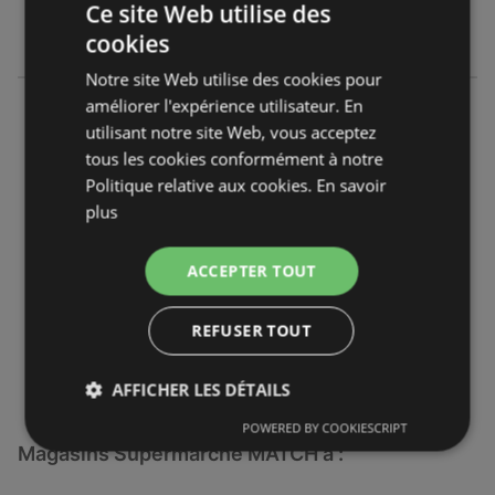
Ce site Web utilise des
DISTANCE:
862,49 km
cookies
Notre site Web utilise des cookies pour
améliorer l'expérience utilisateur. En
Supermarché MATCH
utilisant notre site Web, vous acceptez
Rue Du Général Mangin
tous les cookies conformément à notre
57500 Saint Avold
Politique relative aux cookies.
En savoir
plus
OFFRES:
0
CATALOGUES:
0
DISTANCE:
868,32 km
ACCEPTER TOUT
Ouvert maintenant
REFUSER TOUT
Lundi - Samedi
08:00
-
20:00
AFFICHER LES DÉTAILS
POWERED BY COOKIESCRIPT
Magasins Supermarché MATCH à :