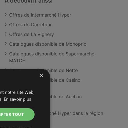
À découvrir aussi
Offres de Intermarché Hyper
Offres de Carrefour
Offres de La Vignery
Catalogues disponible de Monoprix
Catalogues disponible de Supermarché
MATCH
Catalogues disponible de Netto
×
Catalogues disponible de Casino
Supermarches
ant notre site Web,
Catalogues disponible de Auchan
s.
En savoir plus
Hypermarché
Magasins Intermarché Hyper dans la région
EPTER TOUT
de Châteaulin