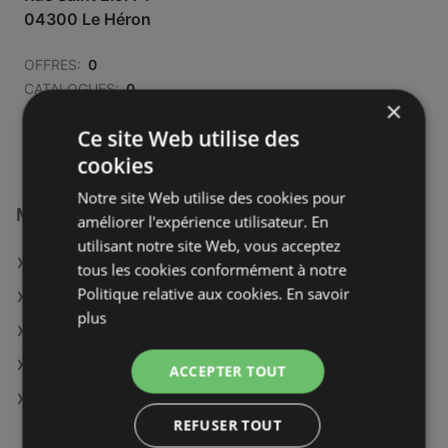
04300 Le Héron
OFFRES:
0
CATALOGUES:
0
×
DISTANCE:
787,28 km
Ce site Web utilise des
cookies
Notre site Web utilise des cookies pour
Magasins Le roi du matelas à :
améliorer l'expérience utilisateur. En
utilisant notre site Web, vous acceptez
Le roi du matelas à Orléans
tous les cookies conformément à notre
Politique relative aux cookies.
En savoir
Le roi du matelas à Avesnes-sur-Helpe
plus
Le roi du matelas à Boulogne-sur-Mer
Le roi du matelas à Cambrai
ACCEPTER TOUT
Le roi du matelas à Mantes-la-Jolie
REFUSER TOUT