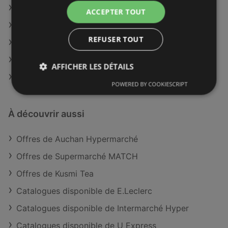
Auchan Hypermarché à Le Puy-en-Velay
ACCEPTER TOUT
Auchan Hypermarché à Montbard
REFUSER TOUT
Auchan Hypermarché à Cambrai
Auchan Hypermarché à Laon
AFFICHER LES DÉTAILS
Auchan Hypermarché à Châtellerault
POWERED BY COOKIESCRIPT
À découvrir aussi
Offres de Auchan Hypermarché
Offres de Supermarché MATCH
Offres de Kusmi Tea
Catalogues disponible de E.Leclerc
Catalogues disponible de Intermarché Hyper
Catalogues disponible de U Express