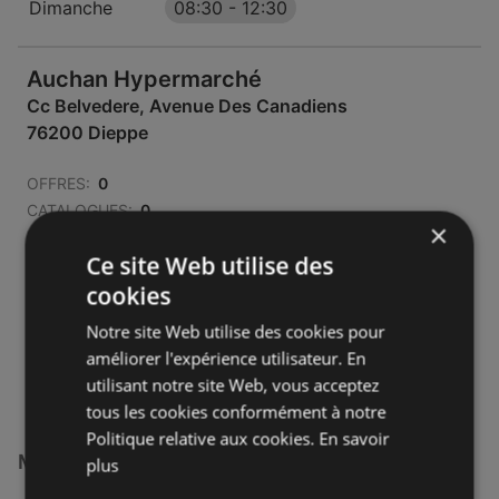
Dimanche
08:30
-
12:30
Auchan Hypermarché
Cc Belvedere, Avenue Des Canadiens
76200 Dieppe
OFFRES:
0
CATALOGUES:
0
×
DISTANCE:
476,83 km
Ce site Web utilise des
Fermé
cookies
Lundi - Samedi
08:30
-
21:00
Notre site Web utilise des cookies pour
Dimanche
améliorer l'expérience utilisateur. En
08:30
-
12:30
utilisant notre site Web, vous acceptez
tous les cookies conformément à notre
Politique relative aux cookies.
En savoir
Magasins Auchan Hypermarché à :
plus