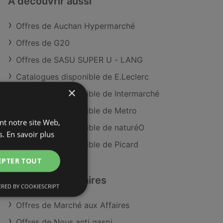
À découvrir aussi
Offres de Auchan Hypermarché
Offres de G20
Offres de SASU SUPER U - LANG
Catalogues disponible de E.Leclerc
×
Catalogues disponible de Intermarché
Catalogues disponible de Metro
ant notre site Web,
Catalogues disponible de naturéO
s.
En savoir plus
Catalogues disponible de Picard
EPTER TOUT
Détaillants similaires
RED BY COOKIESCRIPT
Offres de Marché aux Affaires
Offres de Nous anti gaspi