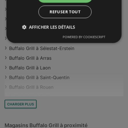
Magasins Buffalo Grill à Allonnes
Buffalo Grill à Villefranche-sur-Saône
Magasins Buffalo Grill à Marseille
REFUSER TOUT
Buffalo Grill à Saint-Malo
Magasins Buffalo Grill à Paris
AFFICHER LES DÉTAILS
Buffalo Grill à Nogent-le-Rotrou
Magasins Buffalo Grill à Orgeval
POWERED BY COOKIESCRIPT
Buffalo Grill à Sarrebourg
Magasins Buffalo Grill à Wintzenheim
Buffalo Grill à Sélestat-Erstein
Buffalo Grill à Arras
Buffalo Grill à Laon
Buffalo Grill à Saint-Quentin
Buffalo Grill à Rouen
Buffalo Grill à Poitiers
CHARGER PLUS
Buffalo Grill à Villeneuve-sur-Lot
Buffalo Grill à Carcassonne
Magasins Buffalo Grill à proximité
Buffalo Grill à Foix