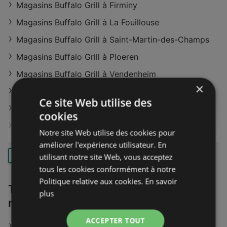
Magasins Buffalo Grill à Firminy
Magasins Buffalo Grill à La Fouillouse
Magasins Buffalo Grill à Saint-Martin-des-Champs
Magasins Buffalo Grill à Ploeren
Magasins Buffalo Grill à Vendenheim
×
Magasins Buffalo Grill à Saint-Parres-aux-Tertres
Ce site Web utilise des
Magasins Buffalo Grill à Grande-Synthe
cookies
Magasins Buffalo Grill à Granville
Notre site Web utilise des cookies pour
Magasins Buffalo Grill à Villenave-d'Ornon
améliorer l'expérience utilisateur. En
utilisant notre site Web, vous acceptez
CHARGER PLUS
Magasins Buffalo Grill à Angoulins
tous les cookies conformément à notre
Magasins Buffalo Grill à Millau
Politique relative aux cookies.
En savoir
Trouvez Buffalo Grill dans d'autres
plus
Magasins Buffalo Grill à Ramonville-Saint-Agne
régions
Magasins Buffalo Grill à Cholet
ACCEPTER TOUT
Buffalo Grill à Saint-Étienne