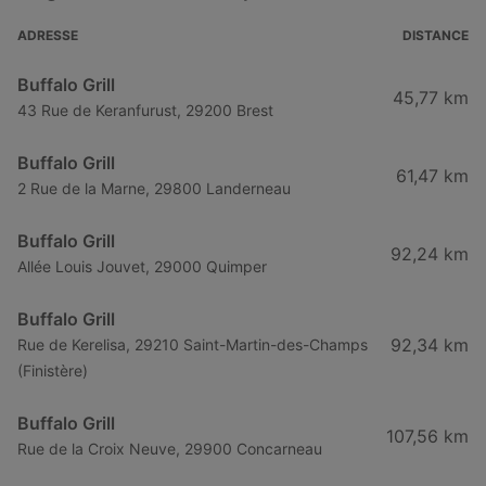
Buffalo Grill à Toulouse
ADRESSE
DISTANCE
Buffalo Grill à Saint-Nazaire
Buffalo Grill
45,77 km
Buffalo Grill à Grasse
43 Rue de Keranfurust, 29200 Brest
Buffalo Grill à Istres
Buffalo Grill
61,47 km
Buffalo Grill à Mantes-la-Jolie
2 Rue de la Marne, 29800 Landerneau
Buffalo Grill à Provins
Buffalo Grill
92,24 km
Allée Louis Jouvet, 29000 Quimper
Buffalo Grill
92,34 km
Rue de Kerelisa, 29210 Saint-Martin-des-Champs
(Finistère)
Buffalo Grill
107,56 km
Rue de la Croix Neuve, 29900 Concarneau