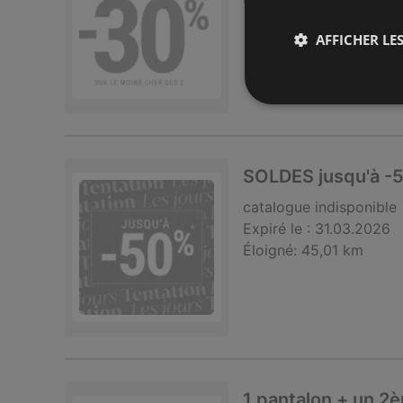
AFFICHER LES
SOLDES jusqu'à -
catalogue
indisponible
Expiré le :
31.03.2026
Éloigné:
45,01 km
1 pantalon + un 2