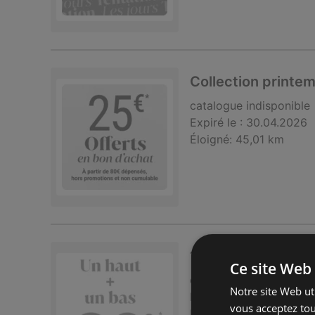
Collection print
catalogue
indisponible
Expiré le :
30.04.2026
Éloigné:
45,01 km
1 haut + 1 bas = 
Ce site Web 
catalogue
indisponible
Notre site Web uti
Expiré le :
12.04.2026
vous acceptez tou
Éloigné:
45,01 km