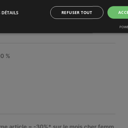
 DÉTAILS
REFUSER TOUT
ACC
POWE
50 %
ème article = -30%* sur le mois cher femm