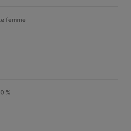
tte femme
50 %