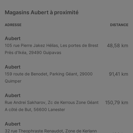
Aubert à Montpellier
Magasins Aubert à proximité
Aubert à Mamers
Aubert à Nantes
ADRESSE
DISTANCE
Aubert à Brignoles
Aubert
Aubert à L'Haÿ-les-Roses
48,58 km
105 rue Pierre Jakez Hélias, Les portes de Brest
Près d'Ikéa, 29490 Guipavas
Aubert à Le Raincy
Aubert à Saint-Germain-en-Laye
Aubert
Aubert à Versailles
91,41 km
159 route de Benodet, Parking Géant, 29000
Quimper
Aubert
150,79 km
Rue Andrei Sakharov, Zc de Kerrous Zone Géant
A côté de But, 56600 Lanester
Aubert
32 rue Theophraste Renaudot, Zone de Kerlann