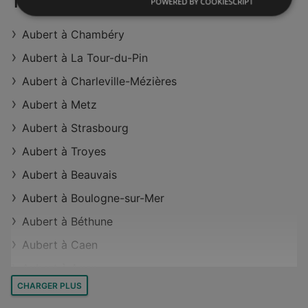
Trouvez Aubert dans d'autres régions
POWERED BY COOKIESCRIPT
Magasins Aubert à Saint-Parres-aux-Tertres
Magasins Aubert à Dreux
Aubert à Chambéry
Magasins Aubert à Guipavas
Aubert à La Tour-du-Pin
Magasins Aubert à Vesoul
Aubert à Charleville-Mézières
Magasins Aubert à Quetigny
Aubert à Metz
Magasins Aubert à Bron
Aubert à Strasbourg
Magasins Aubert à Bassens
Aubert à Troyes
Aubert à Beauvais
Aubert à Boulogne-sur-Mer
Aubert à Béthune
Aubert à Caen
Aubert à Agen
CHARGER PLUS
Aubert à Limoges