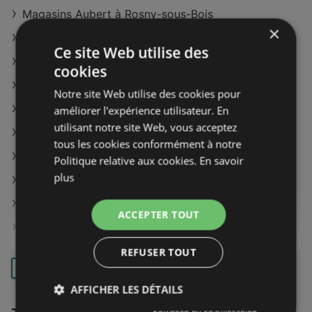
Magasins Aubert à Rosny-sous-Bois
×
Magasins Aubert à Les Pavillons-sous-Bois
Ce site Web utilise des
Magasins Aubert à Saint-Bonnet-de-Mure
cookies
Magasins Aubert à Évry
Notre site Web utilise des cookies pour
Magasins Aubert à Lieusaint
améliorer l'expérience utilisateur. En
utilisant notre site Web, vous acceptez
Magasins Aubert à La Penne-sur-Huveaune
tous les cookies conformément à notre
Magasins Aubert à Mandelieu-la-Napoule
Politique relative aux cookies.
En savoir
plus
Magasins Aubert à Le Plan-de-Grasse
Magasins Aubert à Cabriès
ACCEPTER TOUT
Magasins Aubert à Castres
Magasins Aubert à Barentin
REFUSER TOUT
CHARGER PLUS
Magasins Aubert à Chambry
AFFICHER LES DÉTAILS
Magasins Aubert à Jeuxey