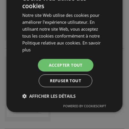
Expiré le :
31.03.2026
cookies
Notre site Web utilise des cookies pour
améliorer l'expérience utilisateur. En
utilisant notre site Web, vous acceptez
tous les cookies conformément à notre
Politique relative aux cookies.
En savoir
plus
Bons Plans
ACCEPTER TOUT
catalogue
indisponible
Expiré le :
11.09.2025
REFUSER TOUT
AFFICHER LES DÉTAILS
POWERED BY COOKIESCRIPT