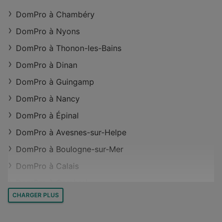
Magasins DomPro à Argentan
DomPro à Chambéry
Magasins DomPro à Magnac-Laval
DomPro à Nyons
Magasins DomPro à Biscarrosse
DomPro à Thonon-les-Bains
Magasins DomPro à Auch
DomPro à Dinan
Magasins DomPro à Bages
DomPro à Guingamp
Magasins DomPro à Grezes Herminis
DomPro à Nancy
DomPro à Épinal
DomPro à Avesnes-sur-Helpe
DomPro à Boulogne-sur-Mer
DomPro à Calais
DomPro à Cambrai
CHARGER PLUS
DomPro à Argentan
DomPro à Le Havre