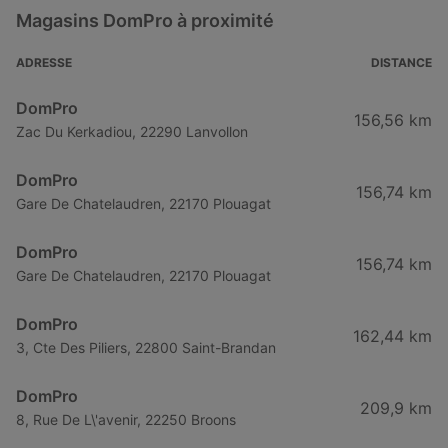
Magasins DomPro à proximité
DomPro à Bayonne
DomPro à Pau
ADRESSE
DISTANCE
DomPro à Saintes
DomPro
156,56 km
DomPro à Narbonne
Zac Du Kerkadiou, 22290 Lanvollon
DomPro à La Roche-sur-Yon
DomPro
156,74 km
DomPro à Laval
Gare De Chatelaudren, 22170 Plouagat
DomPro à Argenteuil
DomPro
156,74 km
Gare De Chatelaudren, 22170 Plouagat
DomPro
162,44 km
3, Cte Des Piliers, 22800 Saint-Brandan
DomPro
209,9 km
8, Rue De L\'avenir, 22250 Broons