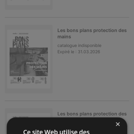
Les bons plans protection des
mains
catalogue
indisponible
Expiré le :
31.03.2026
Les bons plans protection des
mains
×
catalogue
indisponible
Ce site Web utilise des