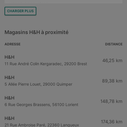
H&H à Angoulême
CHARGER PLUS
H&H à Bordeaux
H&H à La Rochelle
Magasins H&H à proximité
H&H à Limoges
H&H à Niort
ADRESSE
DISTANCE
H&H à Poitiers
H&H
46,25 km
H&H à Cahors
11 Rue André Colin Kergaradec, 29200 Brest
H&H à Saint-Nazaire
H&H
89,38 km
H&H à Créteil
5 Allée Pierre Louet, 29000 Quimper
H&H à Évry
H&H
148,78 km
6 Rue Georges Brassens, 56100 Lorient
H&H
174,36 km
21 Rue Ambroise Paré, 22360 Langueux