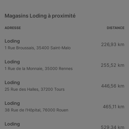
Loding à Aix-en-Provence
Magasins Loding à proximité
Loding à Avignon
Loding à Boulogne-Billancourt
ADRESSE
DISTANCE
Loding à Le Raincy
Loding
226,93 km
Loding à Melun
1 Rue Broussais, 35400 Saint-Malo
Loding à Nanterre
Loding
255,52 km
Loding à Saint-Germain-en-Laye
1 Rue de la Monnaie, 35000 Rennes
Loding à Versailles
Loding
446,56 km
25 Rue des Halles, 37200 Tours
Loding
465,11 km
38 Rue de l'Hôpital, 76000 Rouen
Loding
529,34 km