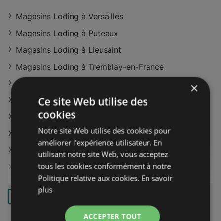
Magasins Loding à Versailles
Magasins Loding à Puteaux
Magasins Loding à Lieusaint
Magasins Loding à Tremblay-en-France
Magasins Loding à Boulogne-Billancourt
×
Ce site Web utilise des
Magasins Loding à Avignon
cookies
Magasins Loding à La Duranne
Notre site Web utilise des cookies pour
Magasins Loding à Toulouse
améliorer l'expérience utilisateur. En
Magasins Loding à Bordeaux
utilisant notre site Web, vous acceptez
tous les cookies conformément à notre
Magasins Loding à Rouen
Politique relative aux cookies.
En savoir
Magasins Loding à Lille
plus
CHARGER PLUS
Magasins Loding à Strasbourg
ACCEPTER TOUT
Magasins Loding à Reims