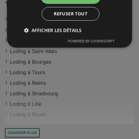
Trouvez Loding dans d'autres régions
Magasins Loding à Tours
REFUSER TOUT
Magasins Loding à Bourges
Loding à Clermont-Ferrand
Magasins Loding à Saint-Malo
Loding à Lyon
AFFICHER LES DÉTAILS
Magasins Loding à Rennes
Loding à Rennes
POWERED BY COOKIESCRIPT
Magasins Loding à Lyon
Loding à Saint-Malo
Magasins Loding à Clermont-Ferrand
Loding à Bourges
Magasins Loding à Paris
Loding à Tours
Loding à Reims
Loding à Strasbourg
Loding à Lille
Loding à Rouen
Loding à Bordeaux
CHARGER PLUS
Loding à Toulouse