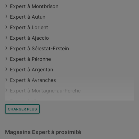
Magasins Expert à Mende
Expert à Montbrison
Magasins Expert à Riscle
Expert à Autun
Magasins Expert à Chemillé-en-Anjou
Expert à Lorient
Magasins Expert à Villejuif
Expert à Ajaccio
Magasins Expert à Saint-Nicolas-de-Redon
Expert à Sélestat-Erstein
Expert à Péronne
Expert à Argentan
Expert à Avranches
Expert à Mortagne-au-Perche
Expert à Vire
CHARGER PLUS
Expert à Bressuire
Expert à Libourne
Magasins Expert à proximité
Expert à Marmande