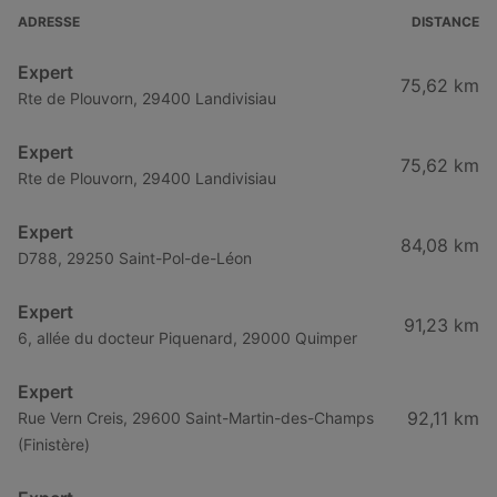
Expert à Rochefort
ADRESSE
DISTANCE
Expert à Sarlat-la-Canéda
Expert
75,62 km
Expert à Mirande
Rte de Plouvorn, 29400 Landivisiau
Expert à Nîmes
Expert
75,62 km
Expert à Le Mans
Rte de Plouvorn, 29400 Landivisiau
Expert à Carpentras
Expert
84,08 km
D788, 29250 Saint-Pol-de-Léon
Expert
91,23 km
6, allée du docteur Piquenard, 29000 Quimper
Expert
92,11 km
Rue Vern Creis, 29600 Saint-Martin-des-Champs
(Finistère)