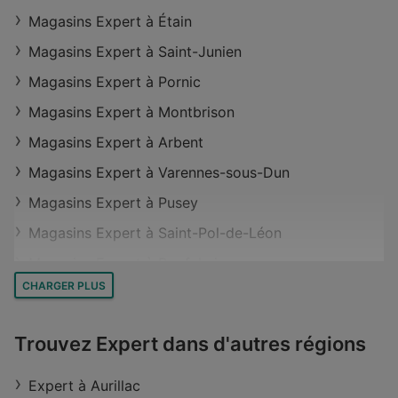
Magasins Expert à Étain
Magasins Expert à Saint-Junien
Magasins Expert à Pornic
Magasins Expert à Montbrison
Magasins Expert à Arbent
Magasins Expert à Varennes-sous-Dun
Magasins Expert à Pusey
Magasins Expert à Saint-Pol-de-Léon
Magasins Expert à Boofzheim
CHARGER PLUS
Magasins Expert à Noyon
Magasins Expert à Yquelon
Trouvez Expert dans d'autres régions
Magasins Expert à Bort-les-Orgues
Magasins Expert à Meymac
Expert à Aurillac