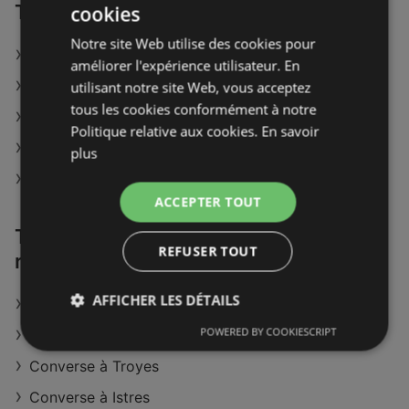
Trouvez Converse dans ta ville
cookies
Notre site Web utilise des cookies pour
Magasins Converse à Neuhaeusel
améliorer l'expérience utilisateur. En
Magasins Converse à La Vallote
utilisant notre site Web, vous acceptez
tous les cookies conformément à notre
Magasins Converse à Villabé
Politique relative aux cookies.
En savoir
Magasins Converse à Villefontaine
plus
Magasins Converse à Miramas
ACCEPTER TOUT
Trouvez Converse dans d'autres
REFUSER TOUT
régions
AFFICHER LES DÉTAILS
Converse à La Tour-du-Pin
POWERED BY COOKIESCRIPT
Converse à Haguenau-Wissembourg
Converse à Troyes
Converse à Istres