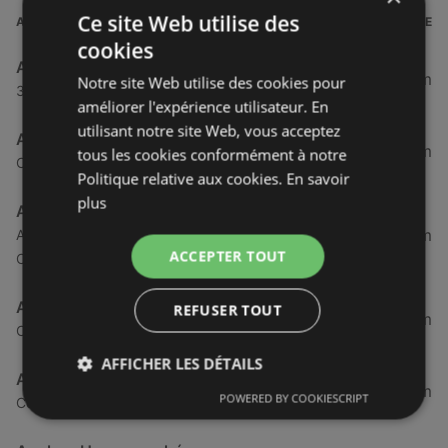
Ce site Web utilise des
ADRESSE
DISTANCE
cookies
Auchan Hypermarché
249,85 km
Notre site Web utilise des cookies pour
332 Route de la Côte d'Amour, 44613 Pornichet
améliorer l'expérience utilisateur. En
utilisant notre site Web, vous acceptez
Auchan Hypermarché
250,66 km
tous les cookies conformément à notre
Cc Grand Large, 44570 Trignac
Politique relative aux cookies.
En savoir
plus
Auchan Hypermarché
284,89 km
Av De La Banque À Genêts, 50470 Cherbourg En
ACCEPTER TOUT
Cotentin
Auchan Hypermarché
REFUSER TOUT
293,07 km
Cc Le Sillon Shopping, 44800 Saint-Herblain
AFFICHER LES DÉTAILS
Auchan Hypermarché
303,52 km
POWERED BY COOKIESCRIPT
Cc Auchan, 44230 Saint-Sebastien-Sur-Loire