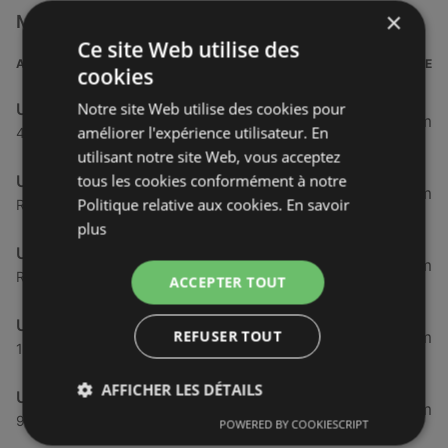
×
Magasins U Express à proximité
Ce site Web utilise des
ADRESSE
DISTANCE
cookies
Notre site Web utilise des cookies pour
U Express
33,42 km
améliorer l'expérience utilisateur. En
47 rue de brest, 29830 Ploudalmézeau
utilisant notre site Web, vous acceptez
tous les cookies conformément à notre
U Express
42,23 km
Politique relative aux cookies.
En savoir
Rue Du Loch, 29570 Camaret-sur-Mer
plus
U Express
44,48 km
Rue Saint Exupery, 29200 Brest
ACCEPTER TOUT
U Express
REFUSER TOUT
44,67 km
17 Rue Cuirasse Bretagne, 29200 Brest
AFFICHER LES DÉTAILS
U Express
45,97 km
97 Rue Paul Masson, 29200 Brest
POWERED BY COOKIESCRIPT