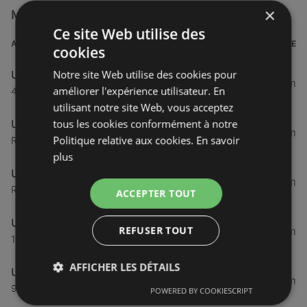
×
Magasins U Express à proximité
Ce site Web utilise des
ADRESSE
DISTANCE
cookies
Notre site Web utilise des cookies pour
U Express
33,42 km
améliorer l'expérience utilisateur. En
47 rue de brest, 29830 Ploudalmézeau
utilisant notre site Web, vous acceptez
tous les cookies conformément à notre
U Express
42,23 km
Politique relative aux cookies.
En savoir
Rue Du Loch, 29570 Camaret-sur-Mer
plus
U Express
44,48 km
Rue Saint Exupery, 29200 Brest
ACCEPTER TOUT
U Express
REFUSER TOUT
44,67 km
17 Rue Cuirasse Bretagne, 29200 Brest
AFFICHER LES DÉTAILS
U Express
45,97 km
97 Rue Paul Masson, 29200 Brest
POWERED BY COOKIESCRIPT