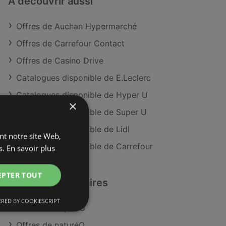
À découvrir aussi
Offres de Auchan Hypermarché
Offres de Carrefour Contact
Offres de Casino Drive
Catalogues disponible de E.Leclerc
Catalogues disponible de Hyper U
×
Catalogues disponible de Super U
Catalogues disponible de Lidl
ant notre site Web,
Catalogues disponible de Carrefour
s.
En savoir plus
EPTER TOUT
Détaillants similaires
RED BY COOKIESCRIPT
Offres de Super U
Offres de naturéO