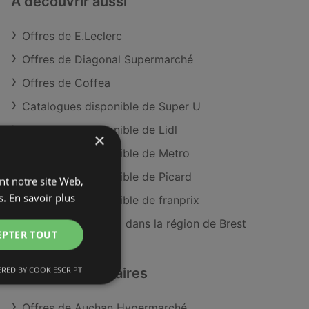
À découvrir aussi
Offres de E.Leclerc
Offres de Diagonal Supermarché
Offres de Coffea
Catalogues disponible de Super U
Catalogues disponible de Lidl
×
Catalogues disponible de Metro
Catalogues disponible de Picard
ant notre site Web,
s.
En savoir plus
Catalogues disponible de franprix
Magasins E.Leclerc dans la région de Brest
EPTER TOUT
RED BY COOKIESCRIPT
Détaillants similaires
Offres de Auchan Hypermarché