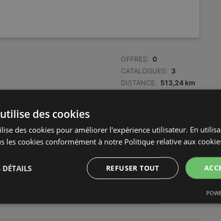
OFFRES:
0
CATALOGUES:
3
DISTANCE:
513,24 km
utilise des cookies
OFFRES:
0
u de Paume
CATALOGUES:
2
lise des cookies pour améliorer l'expérience utilisateur. En utilis
DISTANCE:
535,63 km
s les cookies conformément à notre Politique relative aux cookie
 DÉTAILS
REFUSER TOUT
ACC
OFFRES:
0
CATALOGUES:
2
POWE
DISTANCE:
538,31 km