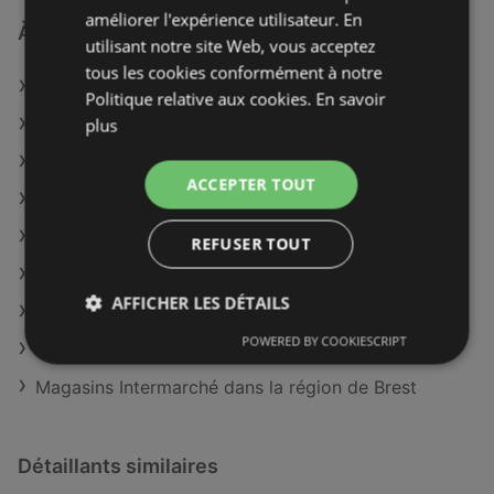
améliorer l'expérience utilisateur. En
À découvrir aussi
utilisant notre site Web, vous acceptez
tous les cookies conformément à notre
Offres de Intermarché
Politique relative aux cookies.
En savoir
Offres de Picard
plus
Offres de Auchan Supermarché
ACCEPTER TOUT
Catalogues disponible de Intermarché Hyper
Catalogues disponible de U Express
REFUSER TOUT
Catalogues disponible de Casino Supermarches
AFFICHER LES DÉTAILS
Catalogues disponible de Monoprix
POWERED BY COOKIESCRIPT
Catalogues disponible de Aldi
Magasins Intermarché dans la région de Brest
Détaillants similaires