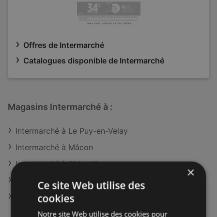
Offres de Intermarché
Catalogues disponible de Intermarché
Magasins Intermarché à :
Intermarché à Le Puy-en-Velay
Intermarché à Mâcon
Intermarché à Abbeville
×
Intermarché à Calais
Ce site Web utilise des
cookies
Intermarché à Marseille
Notre site Web utilise des cookies pour