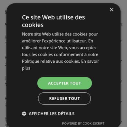
×
Magasins Hyper U à proximité
Ce site Web utilise des
cookies
ADRESSE
DISTANCE
Notre site Web utilise des cookies pour
Hyper U
améliorer l'expérience utilisateur. En
178,42 km
Centre Commercial De La Baie, 22120 Yffiniac
utilisant notre site Web, vous acceptez
tous les cookies conformément à notre
Hyper U YFFINIAC
Politique relative aux cookies.
En savoir
178,42 km
Centre Commercial De La Baie, 22120 Yffiniac
plus
Hyper U
193,46 km
ACCEPTER TOUT
Route De Pontivy, 56890 Saint-Avé
REFUSER TOUT
Hyper U SAINT AVE
193,46 km
Route De Pontivy, 56890 Saint-Avé
AFFICHER LES DÉTAILS
Hyper U
210,62 km
POWERED BY COOKIESCRIPT
Rue Du Connetable De Clisson, 22130 Plancoët