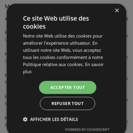
Magasins Hyper U à proximité
×
Ce site Web utilise des
ADRESSE
DISTANCE
cookies
Hyper U
Notre site Web utilise des cookies pour
178,42 km
Centre Commercial De La Baie, 22120 Yffiniac
améliorer l'expérience utilisateur. En
utilisant notre site Web, vous acceptez
Hyper U YFFINIAC
tous les cookies conformément à notre
178,42 km
Centre Commercial De La Baie, 22120 Yffiniac
Politique relative aux cookies.
En savoir
plus
Hyper U
193,46 km
Route De Pontivy, 56890 Saint-Avé
ACCEPTER TOUT
Hyper U SAINT AVE
193,46 km
REFUSER TOUT
Route De Pontivy, 56890 Saint-Avé
Hyper U
AFFICHER LES DÉTAILS
210,62 km
Rue Du Connetable De Clisson, 22130 Plancoët
POWERED BY COOKIESCRIPT